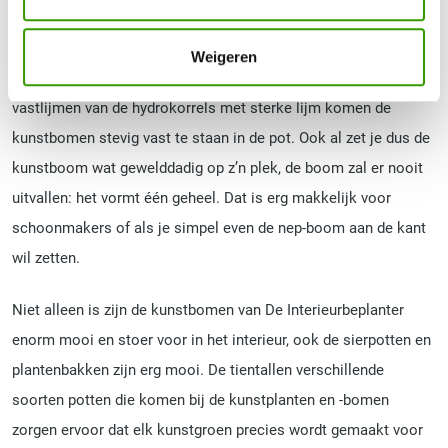
in het echt zijn de bakken van veel minder duur materiaal. Op
een simpele maar geniale manier zet de plantenverkoper de
Weigeren
kunstplanten en -bomen vast in hun plantenbak: door het
vastlijmen van de hydrokorrels met sterke lijm komen de
kunstbomen stevig vast te staan in de pot. Ook al zet je dus de
kunstboom wat gewelddadig op z’n plek, de boom zal er nooit
uitvallen: het vormt één geheel. Dat is erg makkelijk voor
schoonmakers of als je simpel even de nep-boom aan de kant
wil zetten.
Niet alleen is zijn de kunstbomen van De Interieurbeplanter
enorm mooi en stoer voor in het interieur, ook de sierpotten en
plantenbakken zijn erg mooi. De tientallen verschillende
soorten potten die komen bij de kunstplanten en -bomen
zorgen ervoor dat elk kunstgroen precies wordt gemaakt voor