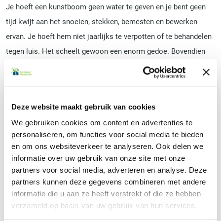
Je hoeft een kunstboom geen water te geven en je bent geen
tijd kwijt aan het snoeien, stekken, bemesten en bewerken
ervan. Je hoeft hem niet jaarlijks te verpotten of te behandelen
tegen luis. Het scheelt gewoon een enorm gedoe. Bovendien
gaat een nep-boom al gauw 10 tot 15 jaar mee: dat kan je voor
echte bomen die binnen in huis of kantoor staan vaak niet
zeggen. Kunstbomen moeten hun taak dus vervullen: het
Deze website maakt gebruik van cookies
opfleuren van een gebouw of terrein zonder dat er tijd aan het
We gebruiken cookies om content en advertenties te
verzorgen ervan kwijt wordt geraakt. Een ander groot voordeel
personaliseren, om functies voor social media te bieden
is dat waar echte bomen vaak in het zonlicht moeten staan,
en om ons websiteverkeer te analyseren. Ook delen we
vlakbij een raam of onder een dakraam, is dat bij nepbomen
informatie over uw gebruik van onze site met onze
niet per se nodig. Het is dus mogelijk om ze in een kelder, in
partners voor social media, adverteren en analyse. Deze
partners kunnen deze gegevens combineren met andere
een zwak verlichte hal of ver van een raam neer te zetten. Je
informatie die u aan ze heeft verstrekt of die ze hebben
hoeft met nagemaakte bomen uiteraard geen zorgen te maken
verzameld op basis van uw gebruik van hun services.
of ze doodgaan als ze niet in het zonnetje staan. Je kunt