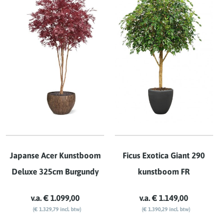
Japanse Acer Kunstboom
Ficus Exotica Giant 290
Deluxe 325cm Burgundy
kunstboom FR
v.a. € 1.099,00
v.a. € 1.149,00
(€ 1.329,79 incl. btw)
(€ 1.390,29 incl. btw)