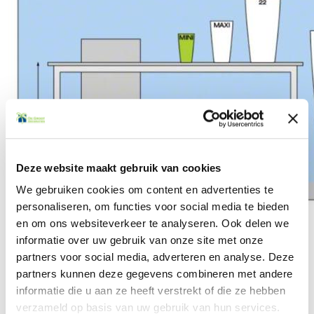
Deze website maakt gebruik van cookies
We gebruiken cookies om content en advertenties te
personaliseren, om functies voor social media te bieden
en om ons websiteverkeer te analyseren. Ook delen we
informatie over uw gebruik van onze site met onze
partners voor social media, adverteren en analyse. Deze
€ 88,00
partners kunnen deze gegevens combineren met andere
per stuk
(€ 106,48 incl. BTW)
informatie die u aan ze heeft verstrekt of die ze hebben
Alle prijzen zijn exclusief sierpot
verzameld op basis van uw gebruik van hun services.