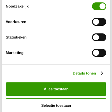
Toestemmingsselectie
BEN JE GEÏNTERESSEERD GERAAKT IN ONZE
Noodzakelijk
KUNSTPLANTEN?
Voorkeuren
Neem contact op, dan helpen we je graag direct verder
Statistieken
Ja, ik wil meer informatie!
Marketing
Details tonen
Bel mij terug
Alles toestaan
Naam
*
Selectie toestaan