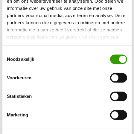
en om ons websiteverkeer te analyseren. Ook delen we
informatie over uw gebruik van onze site met onze
partners voor social media, adverteren en analyse. Deze
partners kunnen deze gegevens combineren met andere
informatie die u aan ze heeft verstrekt of die ze hebben
verzameld op basis van uw gebruik van hun services.
Boeket XL Shine
Boeket Soft pastels
Toestemmingsselectie
Noodzakelijk
v.a. € 69,00
v.a. € 49,00
(€ 83,49 incl. btw)
(€ 59,29 incl. btw)
Voorkeuren
Statistieken
Marketing