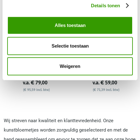
Details tonen
Alles toestaan
Selectie toestaan
Boeket XL Colourful Rebel
Boeket Pretty Powerful
Weigeren
v.a. € 79,00
v.a. € 59,00
(€ 95,59 incl. btw)
(€ 71,39 incl. btw)
Wij streven naar kwaliteit en klanttevredenheid. Onze
kunstbloemetjes worden zorgvuldig geselecteerd en met de
hand geassembleerd om ervoor te zorgen dat ze aan onze hoge