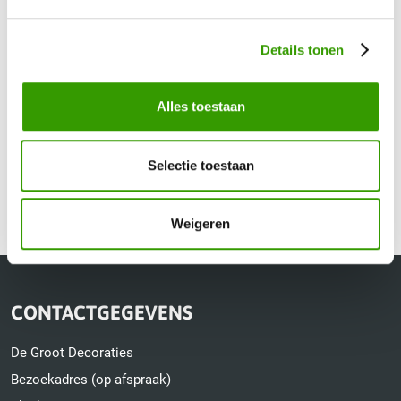
Bel: 0525-840250 of stuur een
e-mail
. Uiteraard kunt u ook
gebruik maken van ons
contactformulier
.
Details tonen
Alles toestaan
Selectie toestaan
Alle kunstbloemen
Weigeren
CONTACTGEGEVENS
De Groot Decoraties
Bezoekadres (op afspraak)