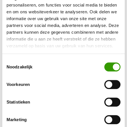
Selecteer hieronder de gewenste uitvoering
personaliseren, om functies voor social media te bieden
en om ons websiteverkeer te analyseren. Ook delen we
informatie over uw gebruik van onze site met onze
partners voor social media, adverteren en analyse. Deze
partners kunnen deze gegevens combineren met andere
informatie die u aan ze heeft verstrekt of die ze hebben
Artikelnr.
Uitvoering
Prijs excl.BTW*
verzameld op basis van uw gebruik van hun services.
50423338
95cm
€ 64,00
(€ 77,44 incl. BT
Toestemmingsselectie
Noodzakelijk
Alle prijzen zijn exclusief sierpot
Voorkeuren
Statistieken
Offerte aanvragen
Direct bestellen
Marketing
Meer informatie