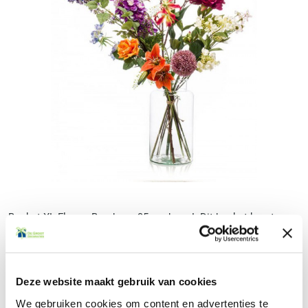
Boeket XL Flower Bomb ca. 95 cm hoog! Dit boeket komt
het best tot zijn recht in een hoge vaas ca 35cm met een
smalle opening.
Deze website maakt gebruik van cookies
We gebruiken cookies om content en advertenties te