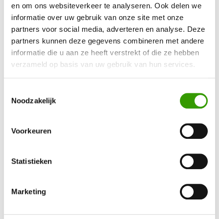
en om ons websiteverkeer te analyseren. Ook delen we
informatie over uw gebruik van onze site met onze
partners voor social media, adverteren en analyse. Deze
partners kunnen deze gegevens combineren met andere
Artikelnr.
Uitvoering
Prijs excl.BTW*
informatie die u aan ze heeft verstrekt of die ze hebben
verzameld op basis van uw gebruik van hun services.
50423342
0
€ 59,00
(€ 71,39 incl. BT
Toestemmingsselectie
Noodzakelijk
Alle prijzen zijn exclusief sierpot
Voorkeuren
Offerte aanvragen
Direct bestellen
Statistieken
Meer informatie
Marketing
Bel: 0525-840250 of stuur een
e-mail
. Uiteraard kunt u ook
gebruik maken van ons
contactformulier
.