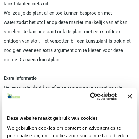
kunstplanten niets uit.
Wel zou je de plant af en toe kunnen besproeien met
water zodat het stof er op deze manier makkelijk van af kan
spoelen. Je kan uiteraard ook de plant met een stofdoek
ontdoen van stof. Het verpotten bij een kunstplant is ook niet
nodig en weer een extra argument om te kiezen voor deze
mooie Dracaena kunstplant.
Extra informatie
De getoonde plant kan afwijken qua vorm en maat van de
aankoop in de webshop.
Deze website maakt gebruik van cookies
Selecteer hieronder de gewenste uitvoering
We gebruiken cookies om content en advertenties te
personaliseren, om functies voor social media te bieden