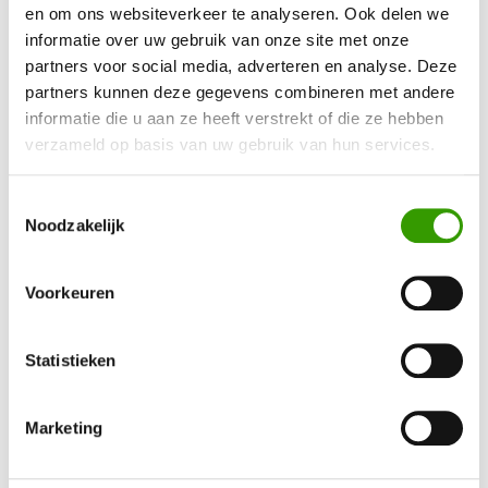
en om ons websiteverkeer te analyseren. Ook delen we
informatie over uw gebruik van onze site met onze
partners voor social media, adverteren en analyse. Deze
partners kunnen deze gegevens combineren met andere
Artikelnr.
Uitvoering
Prijs excl.BTW*
informatie die u aan ze heeft verstrekt of die ze hebben
verzameld op basis van uw gebruik van hun services.
30153016
160cm
€ 249,00
(€ 301,29 incl. B
Toestemmingsselectie
Noodzakelijk
Alle prijzen zijn exclusief sierpot
Voorkeuren
Offerte aanvragen
Direct bestellen
Statistieken
Meer informatie
Marketing
Bel: 0525-840250 of stuur een
e-mail
. Uiteraard kunt u ook
gebruik maken van ons
contactformulier
.