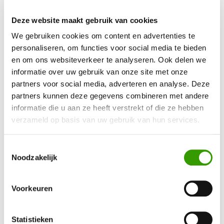
Deze website maakt gebruik van cookies
We gebruiken cookies om content en advertenties te
Offerte aanvragen
Direct bestellen
personaliseren, om functies voor social media te bieden
en om ons websiteverkeer te analyseren. Ook delen we
Meer informatie
informatie over uw gebruik van onze site met onze
partners voor social media, adverteren en analyse. Deze
Bel: 0525-840250 of stuur een
e-mail
. Uiteraard kunt u ook
partners kunnen deze gegevens combineren met andere
gebruik maken van ons
contactformulier
.
informatie die u aan ze heeft verstrekt of die ze hebben
verzameld op basis van uw gebruik van hun services.
Toestemmingsselectie
Noodzakelijk
Tags
Dracaena
Voorkeuren
Statistieken