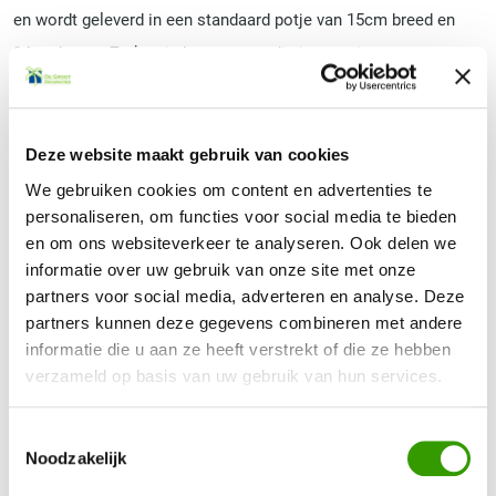
en wordt geleverd in een standaard potje van 15cm breed en
14cm hoog. Zo kun je hem eenvoudig in een sierpot zetten en
opvullen met siergrind. Eventueel kunnen wij de palm in een
plantenbak met schuim vast zetten en de toplaag voorzien van
verlijmde hydrokorrels. Dan blijft de palm altijd netjes in de
Deze website maakt gebruik van cookies
pot en kunt makkelijk verplaatsen
We gebruiken cookies om content en advertenties te
personaliseren, om functies voor social media te bieden
en om ons websiteverkeer te analyseren. Ook delen we
Selecteer hieronder de gewenste uitvoering
informatie over uw gebruik van onze site met onze
partners voor social media, adverteren en analyse. Deze
partners kunnen deze gegevens combineren met andere
informatie die u aan ze heeft verstrekt of die ze hebben
verzameld op basis van uw gebruik van hun services.
Toestemmingsselectie
Artikelnr.
Uitvoering
Prijs excl.BTW*
Noodzakelijk