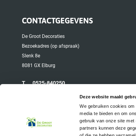
CONTACTGEGEVENS
De Groot Decoraties
Bezoekadres (op afspraak)
Slenk 8e
8081 GX Elburg
T.
0525-840250
M.
06-22524049
Deze website maakt gebru
E.
info@deinterieurbeplanter.nl
We gebruiken cookies om c
media te bieden en om ons
gebruik van onze site met
partners kunnen deze gege
of die ze hebben verzamel