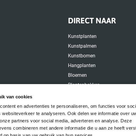
DIRECT NAAR
Kunstplanten
Kunstpalmen
Kunstbomen
Hangplanten
Bloemen
Plantenbakken
Over ons
ik van cookies
Contact
ontent en advertenties te personaliseren, om functies voor soci
 websiteverkeer te analyseren. Ook delen we informatie over u
 onze partners voor social media, adverteren en analyse. Deze
vens combineren met andere informatie die u aan ze heeft vers
d op basis van uw gebruik van hun services.