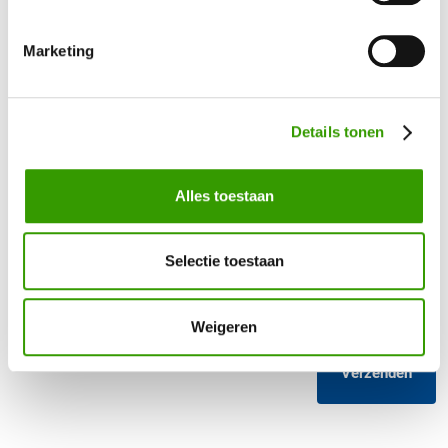
Bel mij terug
Marketing
Naam
*
Details tonen
Telefoonnummer
*
Alles toestaan
Uw vraag / opmerking
Selectie toestaan
Weigeren
Verzenden