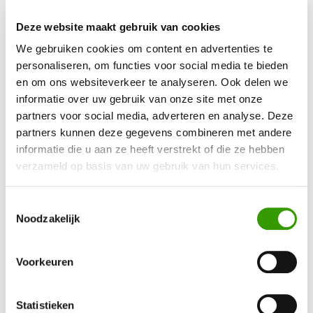
Deze website maakt gebruik van cookies
We gebruiken cookies om content en advertenties te
personaliseren, om functies voor social media te bieden
en om ons websiteverkeer te analyseren. Ook delen we
BEN JE GEÏNTERESSEERD GERAAKT IN ONZE
informatie over uw gebruik van onze site met onze
partners voor social media, adverteren en analyse. Deze
KUNSTPLANTEN?
partners kunnen deze gegevens combineren met andere
informatie die u aan ze heeft verstrekt of die ze hebben
Neem contact op, dan helpen we je graag direct verder
verzameld op basis van uw gebruik van hun services.
Toestemmingsselectie
Ja, ik wil meer informatie!
Noodzakelijk
Voorkeuren
Statistieken