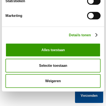
Statistieken
Bel mij terug
Marketing
Naam
*
Details tonen
Telefoonnummer
*
Alles toestaan
Uw vraag / opmerking
Selectie toestaan
Weigeren
Verzenden