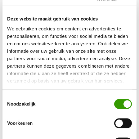
Terug naar het overzicht
Deze website maakt gebruik van cookies
We gebruiken cookies om content en advertenties te
personaliseren, om functies voor social media te bieden
en om ons websiteverkeer te analyseren. Ook delen we
informatie over uw gebruik van onze site met onze
BEN JE GEÏNTERESSEERD GERAAKT IN ONZE
partners voor social media, adverteren en analyse. Deze
partners kunnen deze gegevens combineren met andere
KUNSTPLANTEN?
informatie die u aan ze heeft verstrekt of die ze hebben
verzameld op basis van uw gebruik van hun services.
Neem contact op, dan helpen we je graag direct verder
Toestemmingsselectie
Noodzakelijk
Ja, ik wil meer informatie!
Voorkeuren