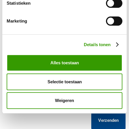
Statistieken
Bel mij terug
Marketing
Naam
*
Details tonen
Telefoonnummer
*
Alles toestaan
Uw vraag / opmerking
Selectie toestaan
Weigeren
Verzenden