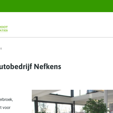
ns
utobedrijf Nefkens
erbroek,
t voor