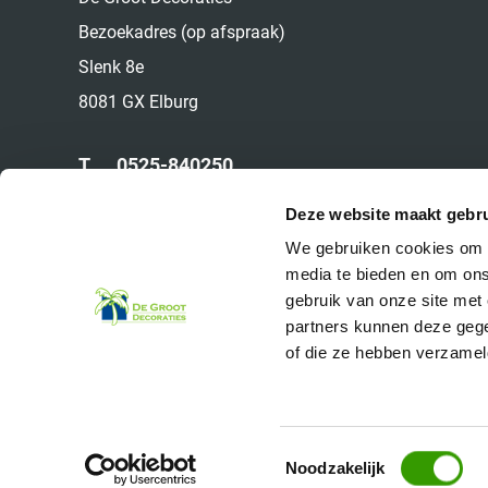
Bezoekadres (op afspraak)
Slenk 8e
8081 GX Elburg
T.
0525-840250
M.
06-22524049
Deze website maakt gebru
E.
info@deinterieurbeplanter.nl
We gebruiken cookies om c
media te bieden en om ons
gebruik van onze site met
partners kunnen deze gege
of die ze hebben verzamel
Toestemmingsselectie
© 2026 De Groot Decoraties
Noodzakelijk