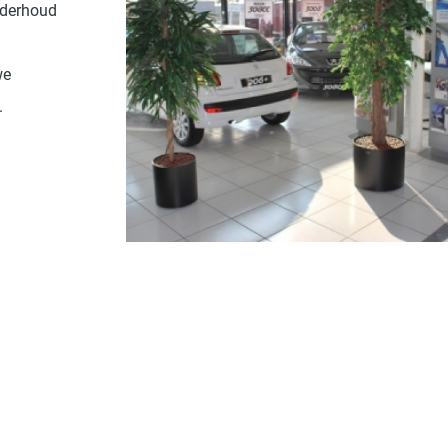
nderhoud
we
.