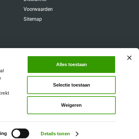
Voorwaarden
Sitemap
Alles toestaan
al
w
Selectie toestaan
trekt
Weigeren
ing
Details tonen