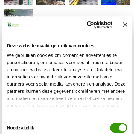
Deze website maakt gebruik van cookies
We gebruiken cookies om content en advertenties te
personaliseren, om functies voor social media te bieden
Terug naar het overzicht
en om ons websiteverkeer te analyseren. Ook delen we
informatie over uw gebruik van onze site met onze
partners voor social media, adverteren en analyse. Deze
partners kunnen deze gegevens combineren met andere
informatie die u aan ze heeft verstrekt of die ze hebben
verzameld op basis van uw gebruik van hun services.
BEN JE GEÏNTERESSEERD GERAAKT IN ONZE
KUNSTPLANTEN?
Toestemmingsselectie
Noodzakelijk