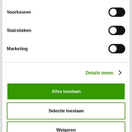
Neem contact op, dan helpen we je graag direct verder
Voorkeuren
Ja, ik wil meer informatie!
Statistieken
Marketing
Bel mij terug
Details tonen
Naam
*
Alles toestaan
Telefoonnummer
*
Selectie toestaan
Uw vraag / opmerking
Weigeren