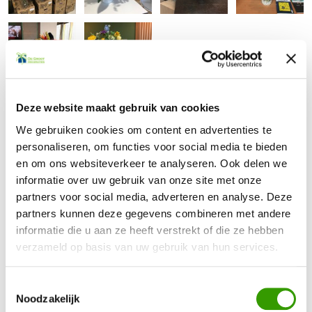
Deze website maakt gebruik van cookies
We gebruiken cookies om content en advertenties te
personaliseren, om functies voor social media te bieden
Terug naar het overzicht
en om ons websiteverkeer te analyseren. Ook delen we
informatie over uw gebruik van onze site met onze
partners voor social media, adverteren en analyse. Deze
partners kunnen deze gegevens combineren met andere
informatie die u aan ze heeft verstrekt of die ze hebben
verzameld op basis van uw gebruik van hun services.
BEN JE GEÏNTERESSEERD GERAAKT IN ONZE
KUNSTPLANTEN?
Toestemmingsselectie
Noodzakelijk