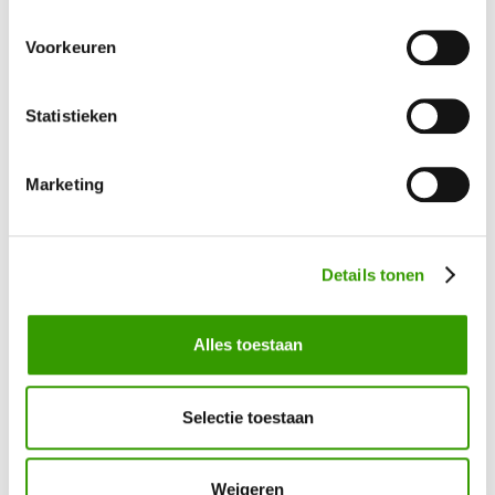
Neem contact op, dan helpen we je graag direct verder
Voorkeuren
Ja, ik wil meer informatie!
Statistieken
Marketing
Bel mij terug
Details tonen
Naam
*
Alles toestaan
Telefoonnummer
*
Selectie toestaan
Uw vraag / opmerking
Weigeren