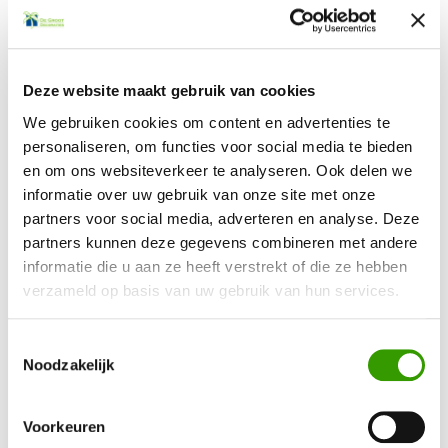
Deze website maakt gebruik van cookies
Terug naar het overzicht
We gebruiken cookies om content en advertenties te
personaliseren, om functies voor social media te bieden
en om ons websiteverkeer te analyseren. Ook delen we
informatie over uw gebruik van onze site met onze
partners voor social media, adverteren en analyse. Deze
partners kunnen deze gegevens combineren met andere
BEN JE GEÏNTERESSEERD GERAAKT IN ONZE
informatie die u aan ze heeft verstrekt of die ze hebben
KUNSTPLANTEN?
verzameld op basis van uw gebruik van hun services.
Neem contact op, dan helpen we je graag direct verder
Toestemmingsselectie
Noodzakelijk
Ja, ik wil meer informatie!
Voorkeuren