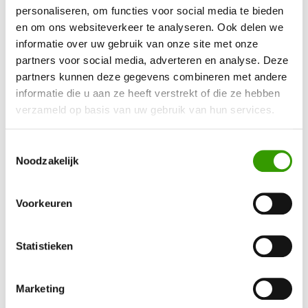
KUNSTPLANTEN?
personaliseren, om functies voor social media te bieden
en om ons websiteverkeer te analyseren. Ook delen we
informatie over uw gebruik van onze site met onze
Neem contact op, dan helpen we je graag direct verder
partners voor social media, adverteren en analyse. Deze
partners kunnen deze gegevens combineren met andere
informatie die u aan ze heeft verstrekt of die ze hebben
Ja, ik wil meer informatie!
verzameld op basis van uw gebruik van hun services.
Toestemmingsselectie
Noodzakelijk
Voorkeuren
Bel mij terug
Naam
*
Statistieken
Marketing
Telefoonnummer
*