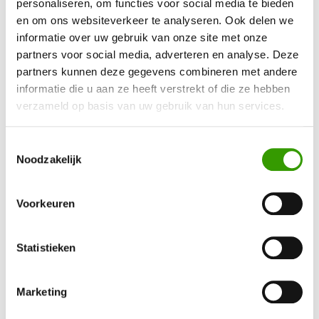
personaliseren, om functies voor social media te bieden
en om ons websiteverkeer te analyseren. Ook delen we
informatie over uw gebruik van onze site met onze
Neem contact op, dan helpen we je graag direct verder
partners voor social media, adverteren en analyse. Deze
partners kunnen deze gegevens combineren met andere
Ja, ik wil meer informatie!
informatie die u aan ze heeft verstrekt of die ze hebben
verzameld op basis van uw gebruik van hun services.
Toestemmingsselectie
Noodzakelijk
Bel mij terug
Voorkeuren
Naam
*
Statistieken
Telefoonnummer
*
Marketing