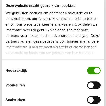
Deze website maakt gebruik van cookies
We gebruiken cookies om content en advertenties te
personaliseren, om functies voor social media te bieden
en om ons websiteverkeer te analyseren. Ook delen we
BEN JE GEÏNTERESSEERD GERAAKT IN ONZE
informatie over uw gebruik van onze site met onze
KUNSTPLANTEN?
partners voor social media, adverteren en analyse. Deze
partners kunnen deze gegevens combineren met andere
informatie die u aan ze heeft verstrekt of die ze hebben
Neem contact op, dan helpen we je graag direct verder
verzameld op basis van uw gebruik van hun services.
Ja, ik wil meer informatie!
Toestemmingsselectie
Noodzakelijk
Voorkeuren
Statistieken
Bel mij terug