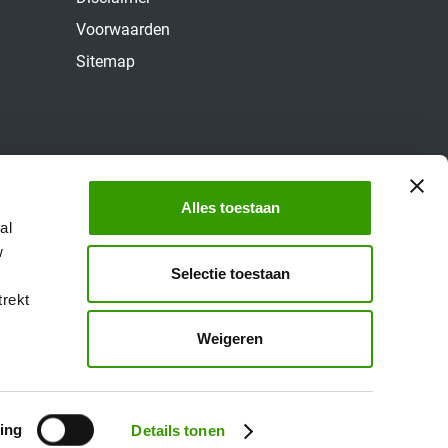
Voorwaarden
Sitemap
Alles toestaan
al
w
Selectie toestaan
trekt
Weigeren
ing
Details tonen