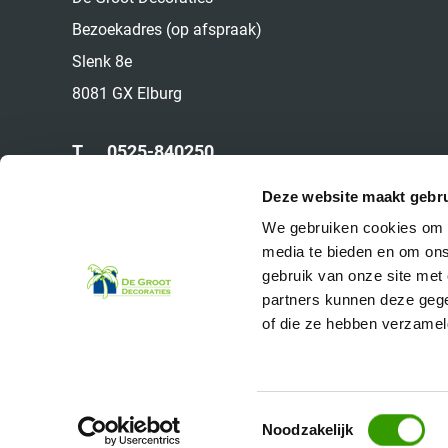
Bezoekadres (op afspraak)
Slenk 8e
8081 GX Elburg
T.
0525-840250
M.
06-22524049
Deze website maakt gebru
E.
info@deinterieurbeplanter.nl
We gebruiken cookies om c
media te bieden en om ons
gebruik van onze site met
partners kunnen deze gege
of die ze hebben verzamel
Toestemmingsselectie
© 2026 De Groot Decoraties
Noodzakelijk