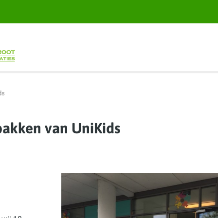
ds
bakken van UniKids