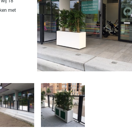
 wij 18
kken met