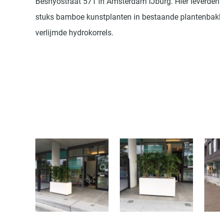
Besnyöstraat 571 in Amsterdam IJburg. Hier leverden
stuks bamboe kunstplanten in bestaande plantenba
verlijmde hydrokorrels.