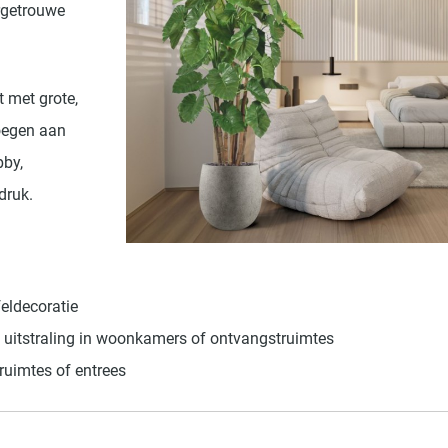
rgetrouwe
 met grote,
voegen aan
bby,
druk.
feldecoratie
e uitstraling in woonkamers of ontvangstruimtes
ruimtes of entrees