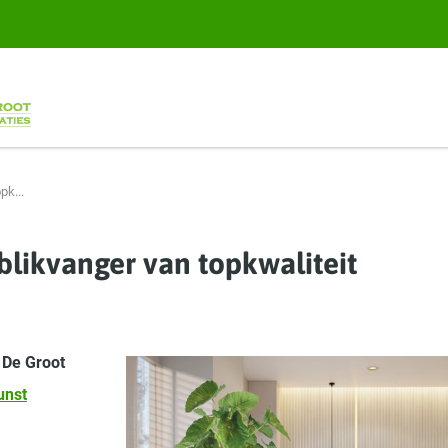
pk...
blikvanger van topkwaliteit
n
De Groot
unst