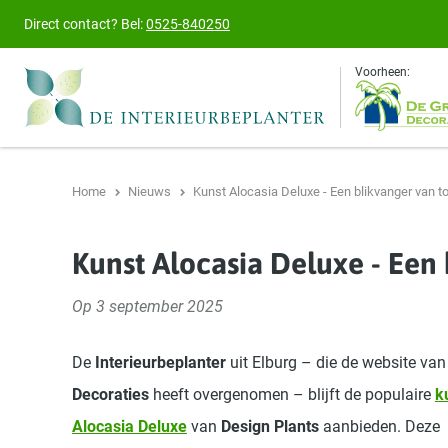
Direct contact?
Bel:
0525-840250
Voorheen:
Home
Nieuws
Kunst Alocasia Deluxe - Een blikvanger van to
Kunst Alocasia Deluxe - Een 
Op 3 september 2025
De
Interieurbeplanter
uit Elburg – die de website va
Decoraties
heeft overgenomen – blijft de populaire
k
Alocasia Deluxe
van
Design Plants
aanbieden. Deze