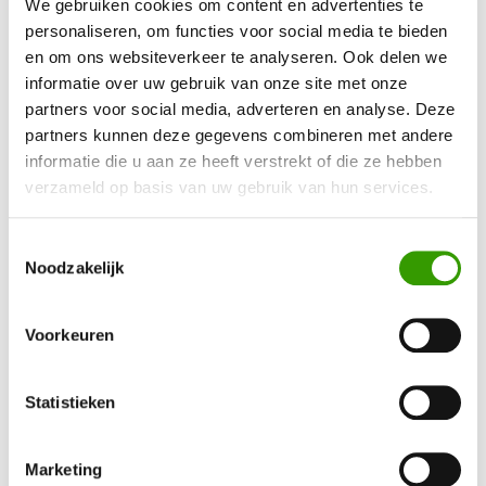
We gebruiken cookies om content en advertenties te
BEN JE GEÏNTERESSEERD GERAAKT IN ONZE
personaliseren, om functies voor social media te bieden
KUNSTPLANTEN?
en om ons websiteverkeer te analyseren. Ook delen we
informatie over uw gebruik van onze site met onze
Neem contact op, dan helpen we je graag direct verder
partners voor social media, adverteren en analyse. Deze
partners kunnen deze gegevens combineren met andere
informatie die u aan ze heeft verstrekt of die ze hebben
Ja, ik wil meer informatie!
verzameld op basis van uw gebruik van hun services.
Toestemmingsselectie
Noodzakelijk
Voorkeuren
Bel mij terug
Statistieken
Naam
*
Marketing