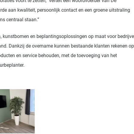
raties voort te zetten,” vertelt een woordvoerder van De
de aan kwaliteit, persoonlijk contact en een groene uitstraling
ns centraal staan.”
ten, kunstbomen en beplantingsoplossingen op maat voor bedrijve
land. Dankzij de overname kunnen bestaande klanten rekenen op
oducten en service behouden, met de toevoeging van het
urbeplanter.