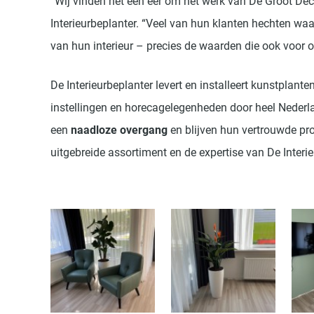
“Wij vinden het een eer om het werk van De Groot Deco
Interieurbeplanter. “Veel van hun klanten hechten waar
van hun interieur – precies de waarden die ook voor o
De Interieurbeplanter levert en installeert kunstplan
instellingen en horecagelegenheden door heel Neder
een
naadloze overgang
en blijven hun vertrouwde pr
uitgebreide assortiment en de expertise van De Interie