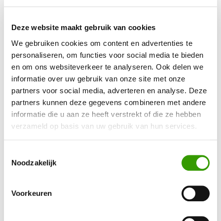
Deze website maakt gebruik van cookies
Hoe onderhoud je kunstplanten?
We gebruiken cookies om content en advertenties te
personaliseren, om functies voor social media te bieden
Alle kunstplanten die wij leveren zijn bijzonder onderhoudsarm.
en om ons websiteverkeer te analyseren. Ook delen we
Een keer per veertien dagen afnemen met een Swiffer is genoeg
informatie over uw gebruik van onze site met onze
om maximaal te genieten van de kunstplanten. Dat kan erg
partners voor social media, adverteren en analyse. Deze
partners kunnen deze gegevens combineren met andere
lang, want de levensduur van onze kunstplanten is gemiddeld
informatie die u aan ze heeft verstrekt of die ze hebben
ruim 10 jaar.
verzameld op basis van uw gebruik van hun services.
Multi-inzetbare kunstplanten met
Toestemmingsselectie
Noodzakelijk
passende uitstraling
Doordat de kunst ficus in meerdere hoogtes (125, 150, 180 en
Voorkeuren
210 centimeter) leverbaar is kun je deze kunstplant in