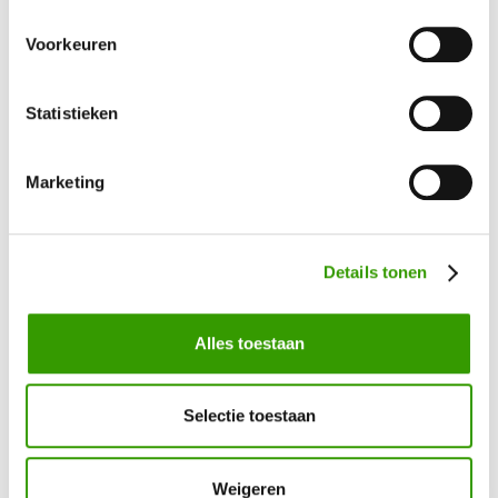
Neem contact op, dan helpen we je graag direct verder
Voorkeuren
Ja, ik wil meer informatie!
Statistieken
Marketing
Bel mij terug
Details tonen
Naam
*
Alles toestaan
Telefoonnummer
*
Selectie toestaan
Uw vraag / opmerking
Weigeren