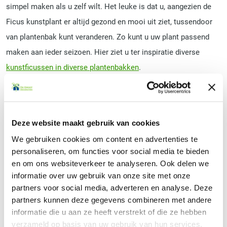
simpel maken als u zelf wilt. Het leuke is dat u, aangezien de
Ficus kunstplant er altijd gezond en mooi uit ziet, tussendoor
van plantenbak kunt veranderen. Zo kunt u uw plant passend
maken aan ieder seizoen. Hier ziet u ter inspiratie diverse
kunstficussen in diverse plantenbakken
.
De kunst Ficus voor op kantoor
Deze website maakt gebruik van cookies
Bent u op zoek naar een mooie plant voor op kantoor? Dan is
We gebruiken cookies om content en advertenties te
de Ficus kunstplant een geweldige keuze. Met deze plant haalt
personaliseren, om functies voor social media te bieden
u op een subtiele manier de natuur in uw kantoor. In
en om ons websiteverkeer te analyseren. Ook delen we
informatie over uw gebruik van onze site met onze
tegenstelling tot palmplanten, die wat meer het vakantiegevoel
partners voor social media, adverteren en analyse. Deze
naar een ruimte brengen, zorgt de Ficus kunstplant voor een
partners kunnen deze gegevens combineren met andere
serieuze en knusse uitstraling. Een perfecte sfeer voor ieder
informatie die u aan ze heeft verstrekt of die ze hebben
kantoor.
verzameld op basis van uw gebruik van hun services.