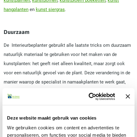
kunstpalmen
,
kunstbomen
,
kunstbloem boeketten
,
kunst
hangplanten
en
kunst siergras
.
Duurzaam
De Interieurbeplanter gebruikt alle laatste tricks om duurzaam
natuurlijk materiaal te gebruiken voor het maken van de
kunstplanten: het geeft niet alleen kwaliteit, maar zorgt ook
voor een natuurlijk gevoel van de plant. Deze verandering in de
manier waarop de specialist in namaakplanten te werk gaat,
zorgt voor een grote mate van tevredenheid bij alle klanten. Het
leveren van prachtige kunstpalmen, kunstbloemen,
kunstgrassen en kunst hangplanten krijgt steeds vaker goede
Deze website maakt gebruik van cookies
beoordelingen. De namaakplanten van de Interieurbeplanter zijn
We gebruiken cookies om content en advertenties te
net zo mooi en vol als echte planten, maar gaan al gauw 10 tot
personaliseren, om functies voor social media te bieden
15 jaar mee: dat is niet het geval met veel kamerplanten die het