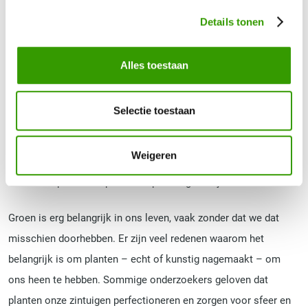
Details tonen
Kunstplanten kopen
Alles toestaan
Ben je op zoek naar mooie kunstplanten voor in huis of op
kantoor
? Of ben je helemaal klaar met het verzorgen van je
Selectie toestaan
echte planten en gaan ze telkens dood? Wil je graag groen in
huis of op kantoor, maar heb je geen discipline om ze op tijd te
Weigeren
snoeien of water te geven? Dan zijn kunstplanten van de
Interieurbeplanter de perfecte oplossing voor jou!
Groen is erg belangrijk in ons leven, vaak zonder dat we dat
misschien doorhebben. Er zijn veel redenen waarom het
belangrijk is om planten – echt of kunstig nagemaakt – om
ons heen te hebben. Sommige onderzoekers geloven dat
planten onze zintuigen perfectioneren en zorgen voor sfeer en