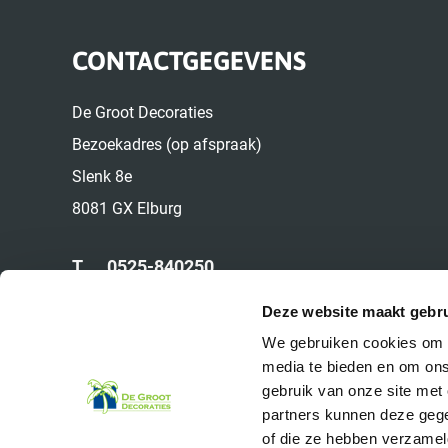
CONTACTGEGEVENS
De Groot Decoraties
Bezoekadres (op afspraak)
Slenk 8e
8081 GX Elburg
T.
0525-840250
M.
06-22524049
Deze website maakt gebru
E.
info@deinterieurbeplanter.nl
We gebruiken cookies om c
media te bieden en om ons
gebruik van onze site met
partners kunnen deze gege
of die ze hebben verzamel