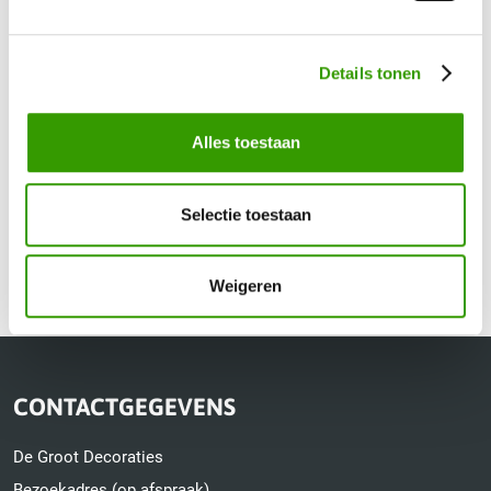
Cordyline Fruticosa kunstplant kopen bij De Groot
Decoraties
Details tonen
Voor mensen die geen tijd, zin of groene vingers zijn
kunstplanen dus een goed alternatief voor echte Cordyline
Alles toestaan
Fruticosa. De Cordyline van De Groot Decoraties staat goed in
bijna iedere huiskamer, kantoorruimte, terras of balkon. Een
Selectie toestaan
Cordyline Fruticosa kopen
kan al vanaf €116,50 bij de Groot
Decoraties. Laat je daarom inspireren door ons aanbod!
Weigeren
CONTACTGEGEVENS
De Groot Decoraties
Bezoekadres (op afspraak)