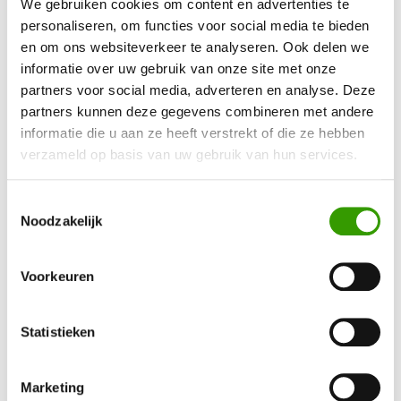
We gebruiken cookies om content en advertenties te
personaliseren, om functies voor social media te bieden
Het is geen geheim dat
kunstplanten
lang te maken hebben
en om ons websiteverkeer te analyseren. Ook delen we
gehad met een slecht imago. Toch zien steeds meer mensen
informatie over uw gebruik van onze site met onze
de voordelen van kunstplanten als decoratiemiddel. Dit komt
partners voor social media, adverteren en analyse. Deze
partners kunnen deze gegevens combineren met andere
doordat kunstplanten nauwelijks van echt te onderscheiden
informatie die u aan ze heeft verstrekt of die ze hebben
zijn. Bij De Groot Decoraties gebruiken wij (echte) stammen, in
verzameld op basis van uw gebruik van hun services.
combinatie met bladeren die van kunststof gemaakt zijn. Deze
combinatie van natuur en kunst zorgt ervoor dat onze Cordyline
Toestemmingsselectie
Fruticosa kunstplanten net echt lijken, ruiken en voelen.
Noodzakelijk
Niet van echt te onderscheiden
Voorkeuren
Geschikt voor bijna elke ruimte
Gaat veel langer mee dan een échte Cordyline
Statistieken
Vrijwel onderhoudsvrij
Marketing