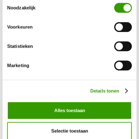
Toestemmingsselectie
BEN JE GEÏNTERESSEERD GERAAKT IN ONZE
Noodzakelijk
KUNSTPLANTEN?
Voorkeuren
Neem contact op, dan helpen we je graag direct verder
Statistieken
Ja, ik wil meer informatie!
Marketing
Details tonen
Bel mij terug
Alles toestaan
Naam
*
Selectie toestaan