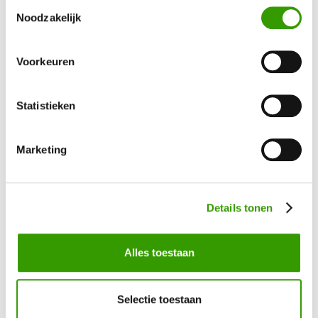
Toestemmingsselectie
BEN JE GEÏNTERESSEERD GERAAKT IN ONZE
Noodzakelijk
KUNSTPLANTEN?
Voorkeuren
Neem contact op, dan helpen we je graag direct verder
Statistieken
Ja, ik wil meer informatie!
Marketing
Details tonen
Bel mij terug
Alles toestaan
Naam
*
Selectie toestaan