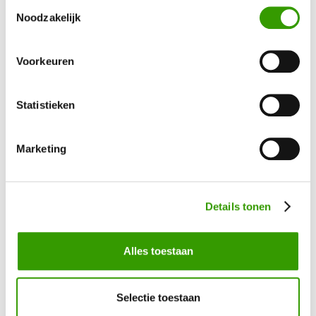
Toestemmingsselectie
BEN JE GEÏNTERESSEERD GERAAKT IN ONZE
Noodzakelijk
KUNSTPLANTEN?
Voorkeuren
Neem contact op, dan helpen we je graag direct verder
Statistieken
Ja, ik wil meer informatie!
Marketing
Details tonen
Bel mij terug
Alles toestaan
Naam
*
Selectie toestaan