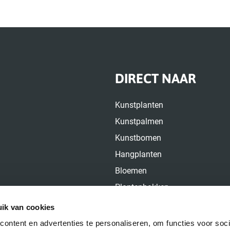
DIRECT NAAR
Kunstplanten
Kunstpalmen
Kunstbomen
Hangplanten
Bloemen
Plantenbakken
Over ons
ik van cookies
Contact
ontent en advertenties te personaliseren, om functies voor soci