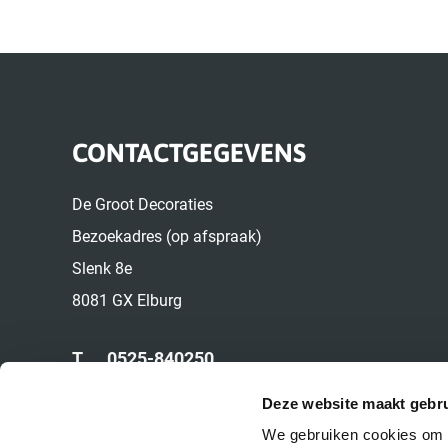
CONTACTGEGEVENS
De Groot Decoraties
Bezoekadres (op afspraak)
Slenk 8e
8081 GX Elburg
T.
0525-840250
M.
06-22524049
Deze website maakt gebru
E.
info@deinterieurbeplanter.nl
We gebruiken cookies om c