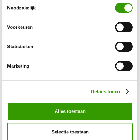
Toestemmingsselectie
BEN JE GEÏNTERESSEERD GERAAKT IN ONZE
Noodzakelijk
KUNSTPLANTEN?
Voorkeuren
Neem contact op, dan helpen we je graag direct verder
Statistieken
Ja, ik wil meer informatie!
Marketing
Details tonen
Bel mij terug
Alles toestaan
Naam
*
Selectie toestaan